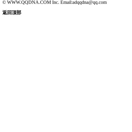
© WWW.QQDNA.COM Inc. Email:adqqdna@qq.com
返回顶部