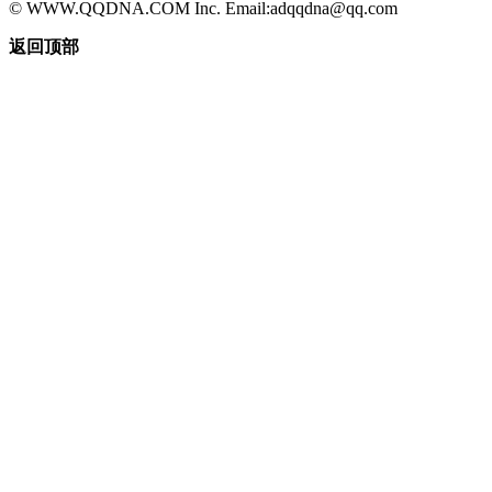
© WWW.QQDNA.COM Inc. Email:adqqdna@qq.com
返回顶部