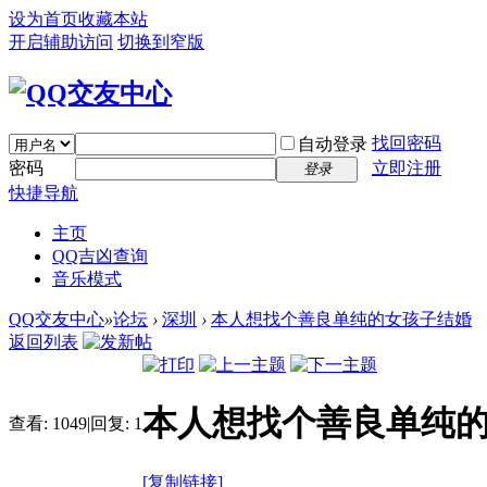
设为首页
收藏本站
开启辅助访问
切换到窄版
找回密码
自动登录
密码
立即注册
登录
快捷导航
主页
QQ吉凶查询
音乐模式
QQ交友中心
»
论坛
›
深圳
›
本人想找个善良单纯的女孩子结婚
返回列表
本人想找个善良单纯
查看:
1049
|
回复:
1
[复制链接]