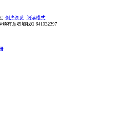
|
倒序浏览
|
阅读模式
意者加我Q 641032397
册