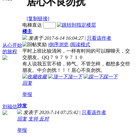
居心不良勿扰
[复制链接]
电梯直达
楼主
发表于 2017-6-14 16:04:27
|
只看该作者
|
倒序浏览
|
阅读模式
从心开始
平时上班比较清闲，一样有时间的可以聊聊天，交
的旅程
交朋友。QQ 7 9 7 9 7 1 0
有人说我五官不错，帅气。不管怎样，都想多交些
朋友。中介勿扰！！！居心不良勿扰。
收藏
顶一下
踩一下
回复
举报
沙发
刘福信
发表于 2020-7-14 07:25:42
|
只看该作者
回复
支持
反对
举报