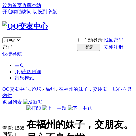
设为首页
收藏本站
开启辅助访问
切换到窄版
找回密码
自动登录
密码
立即注册
登录
快捷导航
主页
QQ吉凶查询
音乐模式
QQ交友中心
»
论坛
›
福州
›
在福州的妹子，交朋友。居心不良
勿扰
返回列表
在福州的妹子，交朋友。
查看:
1588
|
回复:
1