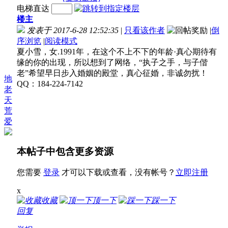
电梯直达
楼主
发表于 2017-6-28 12:52:35
|
只看该作者
|
倒
序浏览
|
阅读模式
夏小雪，女.1991年，在这个不上不下的年龄·真心期待有
缘的你的出现，所以想到了网络，“执子之手，与子偕
老”希望早日步入婚姻的殿堂，真心征婚，非诚勿扰！
地
QQ：184-224-7142
老
天
荒
爱
本帖子中包含更多资源
您需要
登录
才可以下载或查看，没有帐号？
立即注册
x
收藏
顶一下
踩一下
回复