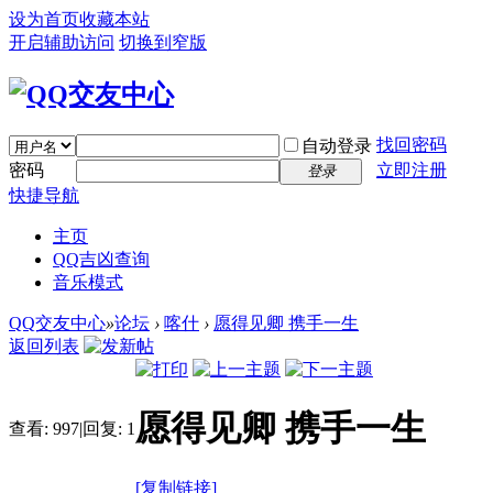
设为首页
收藏本站
开启辅助访问
切换到窄版
找回密码
自动登录
密码
立即注册
登录
快捷导航
主页
QQ吉凶查询
音乐模式
QQ交友中心
»
论坛
›
喀什
›
愿得见卿 携手一生
返回列表
愿得见卿 携手一生
查看:
997
|
回复:
1
[复制链接]