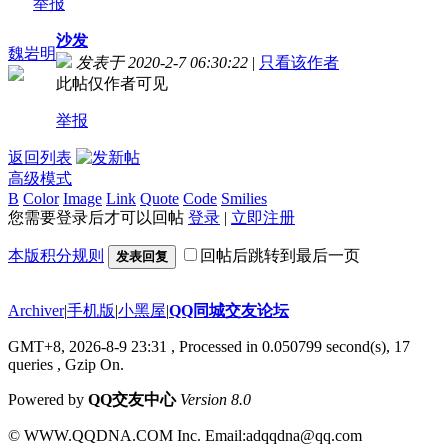
举报
沙发
魏岩明
发表于 2020-2-7 06:30:22
|
只看该作者
此帖仅作者可见
举报
返回列表
高级模式
B
Color
Image
Link
Quote
Code
Smilies
您需要登录后才可以回帖
登录
|
立即注册
本版积分规则
回帖后跳转到最后一页
发表回复
Archiver
|
手机版
|
小黑屋
|
QQ同城交友论坛
GMT+8, 2026-8-9 23:31
, Processed in 0.050799 second(s), 17
queries , Gzip On.
Powered by
QQ交友中心
Version 8.0
© WWW.QQDNA.COM Inc. Email:adqqdna@qq.com