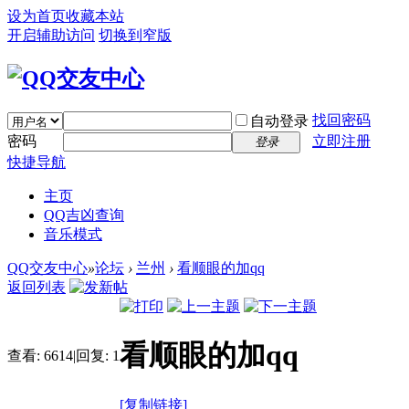
设为首页
收藏本站
开启辅助访问
切换到窄版
找回密码
自动登录
密码
立即注册
登录
快捷导航
主页
QQ吉凶查询
音乐模式
QQ交友中心
»
论坛
›
兰州
›
看顺眼的加qq
返回列表
看顺眼的加qq
查看:
6614
|
回复:
1
[复制链接]