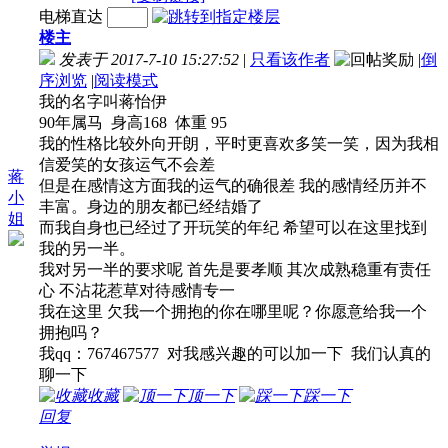
电梯直达
楼主
发表于 2017-7-10 15:27:52
|
只看该作者
|
倒
序浏览
|
阅读模式
我的名字叫蒋怡伊
90年属马 身高168 体重 95
我的性格比较外向开朗，平时更喜欢多笑一笑，因为我相
信爱笑的女孩运气不会差
蒋
但是在感情这方面我的运气的确很差 我的感情经历并不
小
丰富。身边的朋友都已经结婚了
姐
而我自身也已经过了开玩笑的年纪 希望可以在这里找到
我的另一半。
我对另一半的要求呢 首先是要孝顺 其次成熟稳重有责任
心 不沾花惹草对待感情专一
我在这里 欠我一个拥抱的你在哪里呢？你愿意给我一个
拥抱吗？
我qq：767467577 对我感兴趣的可以加一下 我们认真的
聊一下
收藏
顶一下
踩一下
回复