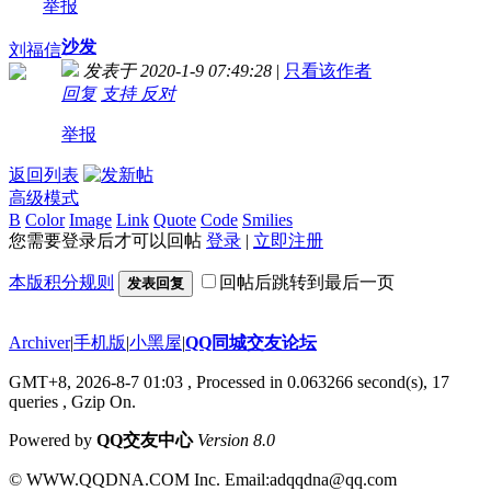
举报
沙发
刘福信
发表于 2020-1-9 07:49:28
|
只看该作者
回复
支持
反对
举报
返回列表
高级模式
B
Color
Image
Link
Quote
Code
Smilies
您需要登录后才可以回帖
登录
|
立即注册
本版积分规则
回帖后跳转到最后一页
发表回复
Archiver
|
手机版
|
小黑屋
|
QQ同城交友论坛
GMT+8, 2026-8-7 01:03
, Processed in 0.063266 second(s), 17
queries , Gzip On.
Powered by
QQ交友中心
Version 8.0
© WWW.QQDNA.COM Inc. Email:adqqdna@qq.com