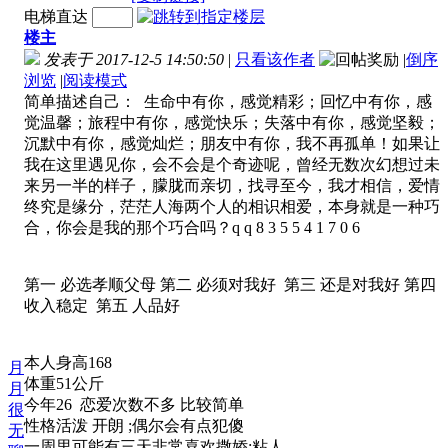
电梯直达
楼主
发表于 2017-12-5 14:50:50
|
只看该作者
|
倒序
浏览
|
阅读模式
简单描述自己： 生命中有你，感觉精彩；回忆中有你，感
觉温馨；旅程中有你，感觉快乐；失落中有你，感觉坚毅；
沉默中有你，感觉灿烂；朋友中有你，我不再孤单！如果让
我在这里遇见你，会不会是个奇迹呢，曾经无数次幻想过未
来另一半的样子，朦胧而亲切，找寻至今，我才相信，爱情
终究是缘分，茫茫人海两个人的相识相爱，本身就是一种巧
合，你会是我的那个巧合吗？q q 8 3 5 5 4 1 7 0 6
第一 必选孝顺父母 第二 必须对我好 第三 还是对我好 第四
收入稳定 第五 人品好
本人身高168
月
体重51公斤
月
今年26 恋爱次数不多 比较简单
很
性格活泼 开朗 ;偶尔会有点犯傻
无
一周里可能有三天非常喜欢撒娇;粘人