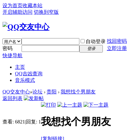
设为首页
收藏本站
开启辅助访问
切换到窄版
找回密码
自动登录
密码
立即注册
登录
快捷导航
主页
QQ吉凶查询
音乐模式
QQ交友中心
»
论坛
›
贵阳
›
我想找个男朋友
返回列表
我想找个男朋友
查看:
6821
|
回复:
1
[复制链接]