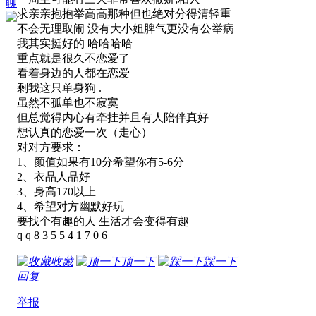
聊
求亲亲抱抱举高高那种但也绝对分得清轻重
不会无理取闹 没有大小姐脾气更没有公举病
我其实挺好的 哈哈哈哈
重点就是很久不恋爱了
看着身边的人都在恋爱
剩我这只单身狗 .
虽然不孤单也不寂寞
但总觉得内心有牵挂并且有人陪伴真好
想认真的恋爱一次（走心）
对对方要求：
1、颜值如果有10分希望你有5-6分
2、衣品人品好
3、身高170以上
4、希望对方幽默好玩
要找个有趣的人 生活才会变得有趣
q q 8 3 5 5 4 1 7 0 6
收藏
顶一下
踩一下
回复
举报