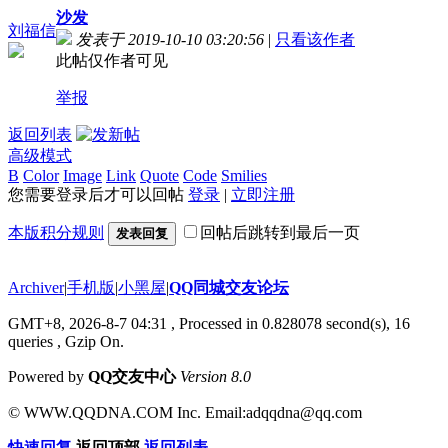
沙发
刘福信
发表于 2019-10-10 03:20:56
|
只看该作者
此帖仅作者可见
举报
返回列表
高级模式
B
Color
Image
Link
Quote
Code
Smilies
您需要登录后才可以回帖
登录
|
立即注册
本版积分规则
回帖后跳转到最后一页
发表回复
Archiver
|
手机版
|
小黑屋
|
QQ同城交友论坛
GMT+8, 2026-8-7 04:31
, Processed in 0.828078 second(s), 16
queries , Gzip On.
Powered by
QQ交友中心
Version 8.0
© WWW.QQDNA.COM Inc. Email:adqqdna@qq.com
快速回复
返回顶部
返回列表