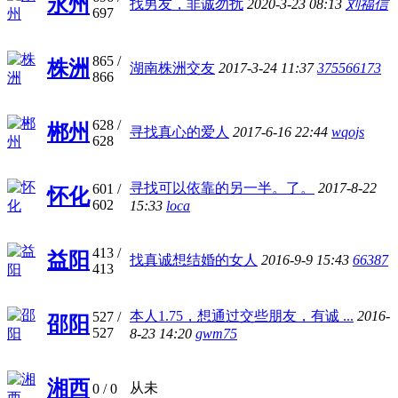
永州
找男友，非诚勿扰
2020-3-23 08:13
刘福信
697
865
/
株洲
湖南株洲交友
2017-3-24 11:37
375566173
866
628
/
郴州
寻找真心的爱人
2017-6-16 22:44
wqojs
628
寻找可以依靠的另一半。了。
2017-8-22
601
/
怀化
602
15:33
loca
413
/
益阳
找真诚想结婚的女人
2016-9-9 15:43
66387
413
本人1.75，想通过交些朋友，有诚 ...
2016-
527
/
邵阳
527
8-23 14:20
gwm75
湘西
从未
0
/ 0