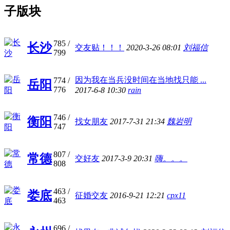
子版块
785
/
长沙
交友贴！！！
2020-3-26 08:01
刘福信
799
因为我在当兵没时间在当地找只能 ...
774
/
岳阳
776
2017-6-8 10:30
rain
746
/
衡阳
找女朋友
2017-7-31 21:34
魏岩明
747
807
/
常德
交好友
2017-3-9 20:31
嗨。。。
808
463
/
娄底
征婚交友
2016-9-21 12:21
cpx11
463
696
/