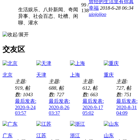
曾经的生活里有你真
99
/
幸福
2018-6-28 06:34
生活娱乐、八卦新闻、奇闻
138
uiojoijoo
异事、社会百态、吐槽、闲
聊、灌水
交友区
北京
天津
上海
重庆
主题:
主题:
主题:
主题:
919
,
帖
688
,
帖
612
,
帖
727
,
帖
数: 1043
数: 727
数: 663
数: 751
最后发表:
最后发表:
最后发表:
最后发表:
2020-9-24
2020-8-26
2020-9-17
2020-8-31
03:57
03:37
05:02
04:09
广东
江苏
浙江
山东