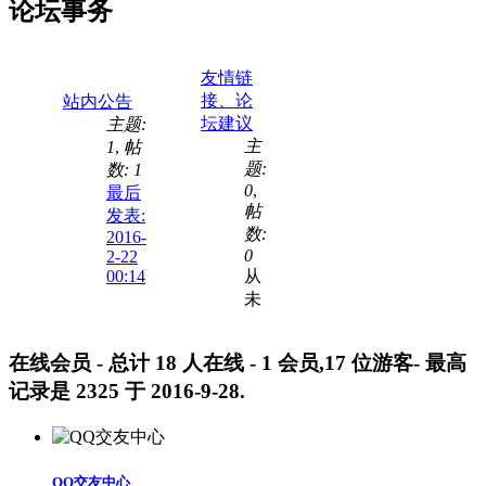
论坛事务
友情链
接、论
站内公告
坛建议
主题:
主
1
,
帖
题:
数: 1
0
,
最后
帖
发表:
数:
2016-
0
2-22
00:14
从
未
在线会员
- 总计
18
人在线 -
1
会员,
17
位游客- 最高
记录是
2325
于
2016-9-28
.
QQ交友中心