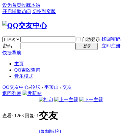
设为首页
收藏本站
开启辅助访问
切换到窄版
找回密码
自动登录
密码
立即注册
登录
快捷导航
主页
QQ吉凶查询
音乐模式
QQ交友中心
»
论坛
›
平顶山
›
交友
返回列表
交友
查看:
1263
|
回复:
1
[复制链接]