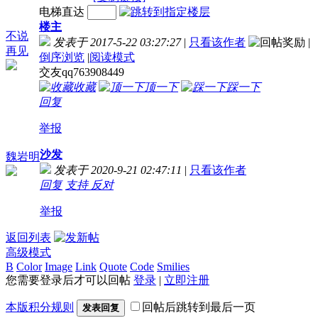
电梯直达
楼主
不说
发表于 2017-5-22 03:27:27
|
只看该作者
|
再见
倒序浏览
|
阅读模式
交友qq763908449
收藏
顶一下
踩一下
回复
举报
沙发
魏岩明
发表于 2020-9-21 02:47:11
|
只看该作者
回复
支持
反对
举报
返回列表
高级模式
B
Color
Image
Link
Quote
Code
Smilies
您需要登录后才可以回帖
登录
|
立即注册
本版积分规则
回帖后跳转到最后一页
发表回复