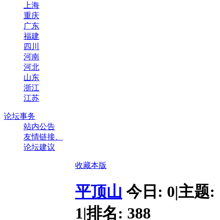
上海
重庆
广东
福建
四川
河南
河北
山东
浙江
江苏
论坛事务
站内公告
友情链接、
论坛建议
收藏本版
平顶山
今日:
0
|
主题:
1
|
排名:
388