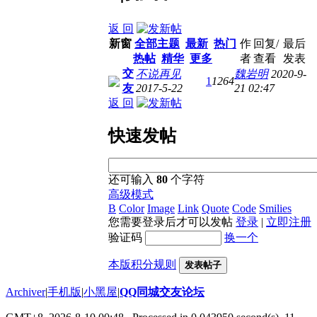
返 回
新窗
全部主题
最新
热门
作
回复/
最后
热帖
精华
更多
者
查看
发表
交
不说再见
魏岩明
2020-9-
1
1264
友
2017-5-22
21 02:47
返 回
快速发帖
还可输入
80
个字符
高级模式
B
Color
Image
Link
Quote
Code
Smilies
您需要登录后才可以发帖
登录
|
立即注册
验证码
换一个
本版积分规则
发表帖子
Archiver
|
手机版
|
小黑屋
|
QQ同城交友论坛