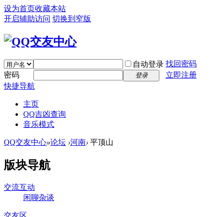
设为首页
收藏本站
开启辅助访问
切换到窄版
找回密码
自动登录
密码
立即注册
登录
快捷导航
主页
QQ吉凶查询
音乐模式
QQ交友中心
»
论坛
›
河南
›
平顶山
版块导航
交流互动
闲聊杂谈
交友区