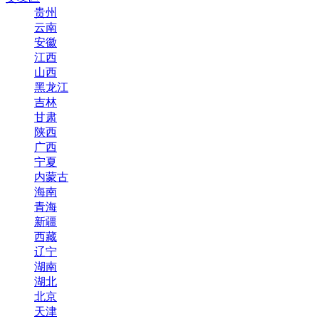
贵州
云南
安徽
江西
山西
黑龙江
吉林
甘肃
陕西
广西
宁夏
内蒙古
海南
青海
新疆
西藏
辽宁
湖南
湖北
北京
天津