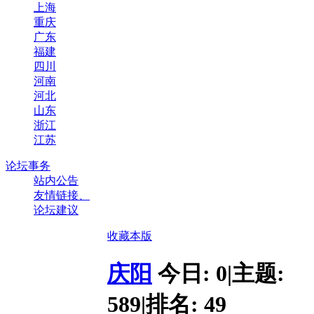
上海
重庆
广东
福建
四川
河南
河北
山东
浙江
江苏
论坛事务
站内公告
友情链接、
论坛建议
收藏本版
庆阳
今日:
0
|
主题:
589
|
排名:
49