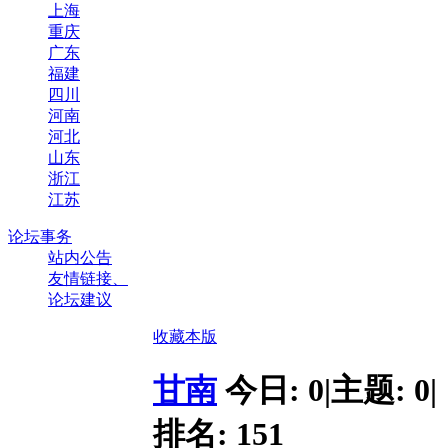
上海
重庆
广东
福建
四川
河南
河北
山东
浙江
江苏
论坛事务
站内公告
友情链接、
论坛建议
收藏本版
甘南
今日:
0
|
主题:
0
|
排名:
151