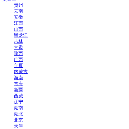
贵州
云南
安徽
江西
山西
黑龙江
吉林
甘肃
陕西
广西
宁夏
内蒙古
海南
青海
新疆
西藏
辽宁
湖南
湖北
北京
天津