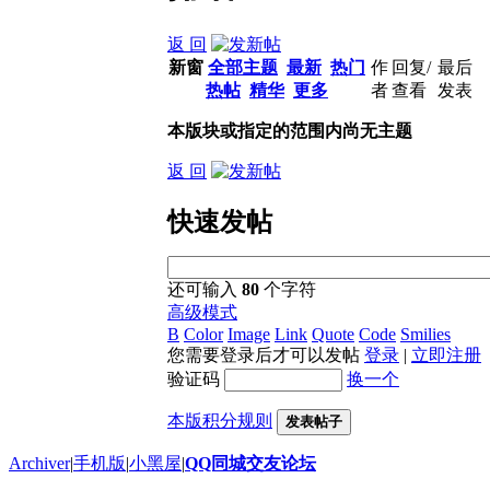
返 回
新窗
全部主题
最新
热门
作
回复/
最后
热帖
精华
更多
者
查看
发表
本版块或指定的范围内尚无主题
返 回
快速发帖
还可输入
80
个字符
高级模式
B
Color
Image
Link
Quote
Code
Smilies
您需要登录后才可以发帖
登录
|
立即注册
验证码
换一个
本版积分规则
发表帖子
Archiver
|
手机版
|
小黑屋
|
QQ同城交友论坛