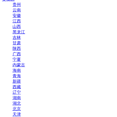
贵州
云南
安徽
江西
山西
黑龙江
吉林
甘肃
陕西
广西
宁夏
内蒙古
海南
青海
新疆
西藏
辽宁
湖南
湖北
北京
天津