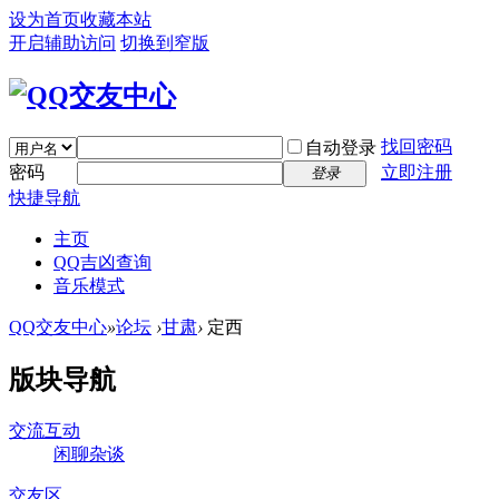
设为首页
收藏本站
开启辅助访问
切换到窄版
找回密码
自动登录
密码
立即注册
登录
快捷导航
主页
QQ吉凶查询
音乐模式
QQ交友中心
»
论坛
›
甘肃
›
定西
版块导航
交流互动
闲聊杂谈
交友区