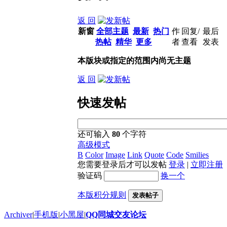
返 回
新窗
全部主题
最新
热门
作
回复/
最后
热帖
精华
更多
者
查看
发表
本版块或指定的范围内尚无主题
返 回
快速发帖
还可输入
80
个字符
高级模式
B
Color
Image
Link
Quote
Code
Smilies
您需要登录后才可以发帖
登录
|
立即注册
验证码
换一个
本版积分规则
发表帖子
Archiver
|
手机版
|
小黑屋
|
QQ同城交友论坛